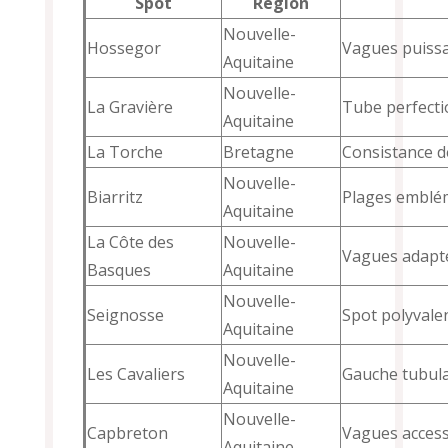
Spot
Région
Nouvelle-
Hossegor
Vagues puiss
Aquitaine
Nouvelle-
La Gravière
Tube perfecti
Aquitaine
La Torche
Bretagne
Consistance d
Nouvelle-
Biarritz
Plages emblém
Aquitaine
La Côte des
Nouvelle-
Vagues adapté
Basques
Aquitaine
Nouvelle-
Seignosse
Spot polyvale
Aquitaine
Nouvelle-
Les Cavaliers
Gauche tubula
Aquitaine
Nouvelle-
Capbreton
Vagues access
Aquitaine